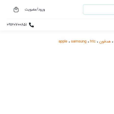
ورود/عضویت
09120700851
هدفون
،
htc
،
samsung
،
apple