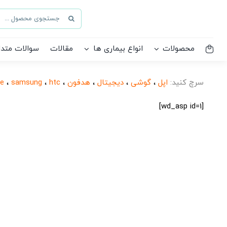
Ski
جستجو
t
برای:
conten
محصولات
انواع بیماری ها
مقالات
سوالات متدا
سرچ کنید:
اپل
،
گوشی
،
دیجیتال
،
هدفون
،
htc
،
samsung
،
le
[wd_asp id=1]