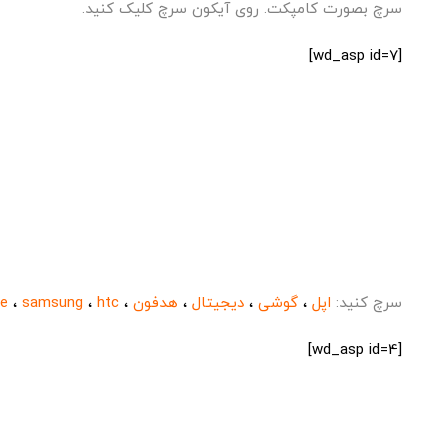
سرچ بصورت کامپکت. روی آیکون سرچ کلیک کنید.
[wd_asp id=7]
سرچ کنید:
اپل
،
گوشی
،
دیجیتال
،
هدفون
،
htc
،
samsung
،
le
[wd_asp id=4]