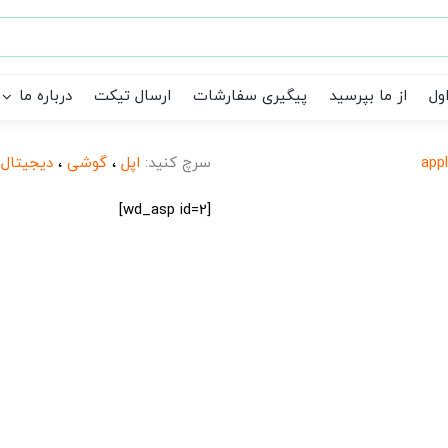
ول
از ما بپرسید
پیگیری سفارشات
ارسال تیکت
درباره ما
app
سرچ کنید:
اپل
،
گوشی
،
دیجیتال
،
[wd_asp id=2]