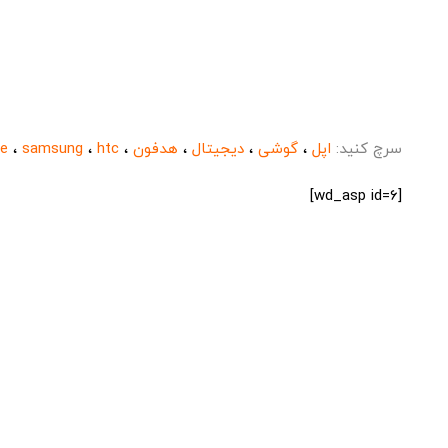
سرچ کنید:
اپل
،
گوشی
،
دیجیتال
،
هدفون
،
htc
،
samsung
،
le
[wd_asp id=6]