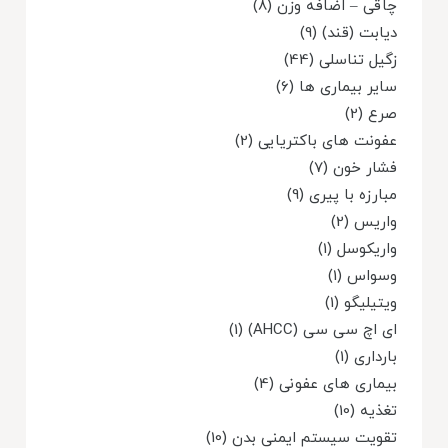
چاقی – اضافه وزن (8)
دیابت (قند) (9)
زگیل تناسلی (44)
سایر بیماری ها (6)
صرع (2)
عفونت های باکتریایی (2)
فشار خون (7)
مبارزه با پیری (9)
واریس (2)
واریکوسل (1)
وسواس (1)
ویتیلیگو (1)
ای اچ سی سی (AHCC) (1)
بارداری (1)
بیماری های عفونی (4)
تغذیه (10)
تقویت سیستم ایمنی بدن (10)