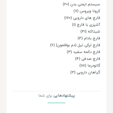
سیستم ایمنی بدن (20)
کرونا ویروس (7)
قارچ های دارویی (170)
آشپزی با قارچ (1)
شیتاکه (41)
قارچ بادام (4)
قارچ ترکی تیل (دم بوقلمون) (6)
قارچ دکمه سفید (3)
قارچ صدفی (4)
گانودرما (118)
گیاهان دارویی (3)
پیشنهاد‌هایی
برای شما