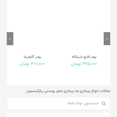
پودر قارچ شیتاکه
پودر گانودرما
پ
425,000
تومان
300,000
تومان
مقالات
انواع بیماری ها
بیماری های پوستی
پارکینسون
جستجو
برای: