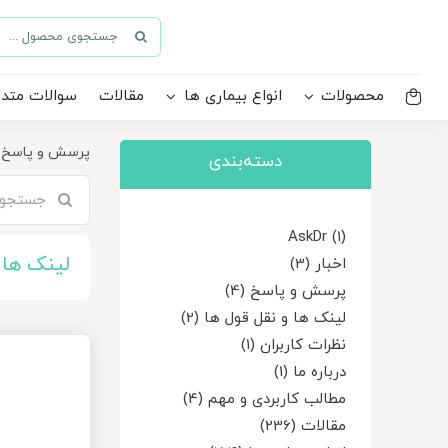
Ski
جستجو
t
برای:
conten
محصولات
انواع بیماری ها
مقالات
سوالات متدا
پرسش و پاسخ
دسته‌بندی
جستجو
برای:
AskDr (1)
لینک ها 
اخبار (3)
پرسش و پاسخ (4)
لینک ها و نقل قول ها (2)
نظرات کاربران (1)
درباره ما (1)
مطالب کاربردی و مهم (4)
مقالات (236)