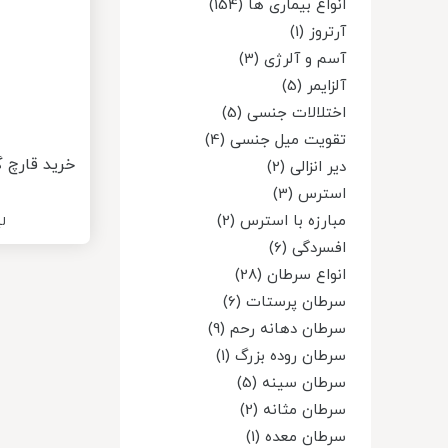
انواع بیماری ها (154)
آرتروز (1)
آسم و آلرژی (3)
آلزایمر (5)
اختلالات جنسی (5)
تقویت میل جنسی (4)
خرید قارچ 
دیر انزالی (2)
استرس (3)
مبارزه با استرس (2)
ل
افسردگی (6)
انواع سرطان (28)
سرطان پرستات (6)
سرطان دهانه رحم (9)
سرطان روده بزرگ (1)
سرطان سینه (5)
سرطان مثانه (2)
سرطان معده (1)