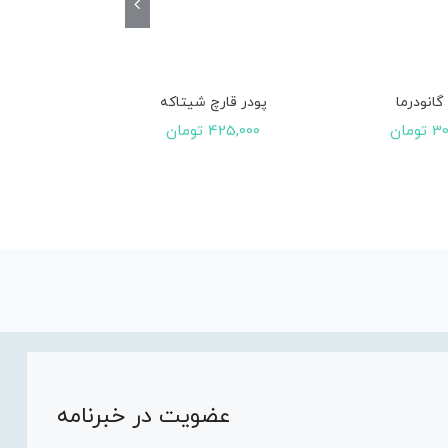
محصول شماره ی
(ماش
گانودرما
پودر قارچ شیتاکه
00,000
30
تومان
425,000
تومان
عضویت در خبرنامه