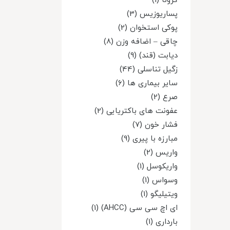
کرونا (1)
پساریوزیس (3)
پوکی استخوان (2)
چاقی – اضافه وزن (8)
دیابت (قند) (9)
زگیل تناسلی (44)
سایر بیماری ها (6)
صرع (2)
عفونت های باکتریایی (2)
فشار خون (7)
مبارزه با پیری (9)
واریس (2)
واریکوسل (1)
وسواس (1)
ویتیلیگو (1)
ای اچ سی سی (AHCC) (1)
بارداری (1)