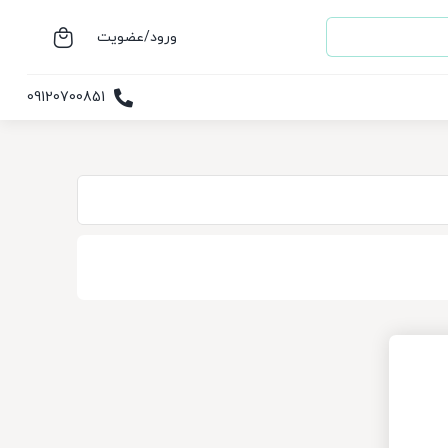
ورود/عضویت
09120700851