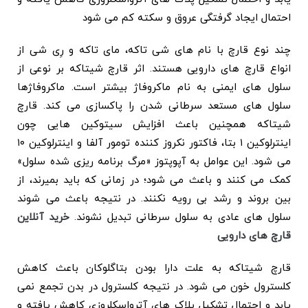
احتمال ایجاد گرفتگی عروق و سکته کم می شود
چند نوع قارچ با نام های شی تاکه، مای تاکه و رِی شی از
انواع قارچ های دارویی هستند. اثر قارچ شیتاکه بر نوعی از
سلول های ایمنی به نام ماکروفاژ بیشتر است. ماکروفاژها
سلول های مستعد سرطانی شدن را پاکسازی می کند. قارچ
شیتاکه همچنین باعث افزایش سیتوکین هایی چون
اینترلوکین ۱ بتا، فاکتور نکروز کننده تومور آلفا و اینترلوکین ۱۰
می شود. این عوامل به آپوپتوز «مرگ برنامه ریزی شده سلول»
کمک می کنند و باعث می شود؛ در زمانی که باید بمیرند، از
بین بروند و رشد بی رویه نکنند. در نتیجه باعث می شوند
سلول های عادی به سلول سرطانی تبدیل نشوند.
خرید آنلاین
قارچ های دارویی
قارچ شیتاکه به علت دارا بودن بتاگلوکان باعث کاهش
کلسترول خون می شود. در نتیجه کلسترول در بدن تجمع نمی
یابد و احتمال تشکیل پلاک های آترواسکلروزی کاهش یافته و