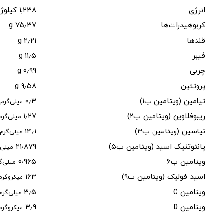
انرژی
۱٬۲۳۸ کیلوژول (۲۹۶ کیلوکالری)
کربوهیدرات‌ها
۷۵٫۳۷ g
قندها
۲٫۲۱ g
فیبر
۱۱٫۵ g
چربی
۰٫۹۹ g
پروتئین
۹٫۵۸ g
تیامین (ویتامین ب۱)
۰٫۳
)
میلی‌گرم
ریبوفلاوین (ویتامین ب۲)
۱٫۲۷
میلی‌گرم
نیاسین (ویتامین ب۳)
۱۴٫۱
میلی‌گرم
پانتوتنیک اسید (ویتامین ب۵)
۲۱٫۸۷۹
میلی‌
ویتامین ب۶
۰٫۹۶۵
میلی‌گ
اسید فولیک (ویتامین ب۹)
۱۶۳
میکروگرم
ویتامین C
۳٫۵
میلی‌گرم
ویتامین D
۳٫۹
میکروگرم