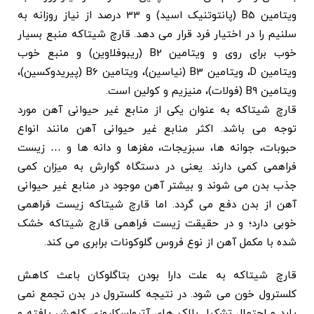
ویتامین B5 (پانتوتنیک اسید) و 33 درصد از نیاز روزانه به
سلنیم را در اختیار فرد قرار می دهد. قارچ شیتاکه منبع بسیار
خوب برای روی و ویتامین B2 (ریبوفلاوین) و منبع خوب
ویتامین D، ویتامین B3 (نیاسین)، ویتامین B6 (پیریدوکسین)،
ویتامین B9 (فولات)، منیزیم و کولین است.
قارچ شیتاکه به عنوان یکی از منابع غیر حیوانی آهن مورد
توجه می باشد. اکثر منابع غیر حیوانی آهن مانند انواع
حبوبات، جوانه ها، سبزیجات، مغزها و دانه ها و … زیست
فراهمی کمی دارند. یعنی در دستگاه گوارش به میزان کمی
جذب بدن می شوند و بیشتر آهن موجود در منابع غیر حیوانی
آهن از بدن دفع می گردد. اما قارچ شیتاکه زیست فراهمی
خوبی دارد؛ و در حقیقت زیست فراهمی قارچ شیتاکه خشک
شده با مکمل آهن از نوع فروس گلوکونات برابری می کند.
قارچ شیتاکه به علت دارا بودن بتاگلوکان باعث کاهش
کلسترول خون می شود. در نتیجه کلسترول در بدن تجمع نمی
یابد و احتمال تشکیل پلاک های آترواسکلروزی کاهش یافته و