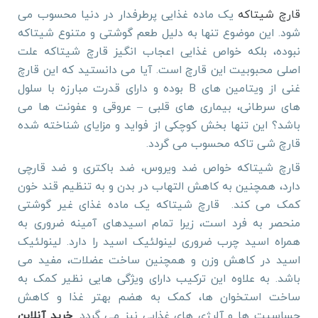
قارچ شیتاکه
یک ماده غذایی پرطرفدار در دنیا محسوب می
شود. این موضوع تنها به دلیل طعم گوشتی و متنوع شیتاکه
نبوده، بلکه خواص غذایی اعجاب انگیز قارچ شیتاکه علت
اصلی محبوبیت این قارچ است. آیا می دانستید که این قارچ
غنی از ویتامین های B بوده و دارای قدرت مبارزه با سلول
های سرطانی، بیماری های قلبی – عروقی و عفونت ها می
باشد؟ این تنها بخش کوچکی از فواید و مزایای شناخته شده
قارچ شی تاکه محسوب می گردد.
قارچ شیتاکه خواص ضد ویروس، ضد باکتری و ضد قارچی
دارد، همچنین به کاهش التهاب در بدن و به تنظیم قند خون
کمک می کند.
قارچ شیتاکه یک ماده غذای غیر گوشتی
منحصر به فرد است، زیرا تمام اسیدهای آمینه ضروری به
همراه اسید چرب ضروری لینولئیک اسید را دارد. لینولئیک
اسید در کاهش وزن و همچنین ساخت عضلات، مفید می
باشد. به علاوه این ترکیب دارای ویژگی هایی نظیر کمک به
ساخت استخوان ها، کمک به هضم بهتر غذا و کاهش
حساسیت ها و آلرژی های غذایی نیز می گردد.
خرید آنلاین