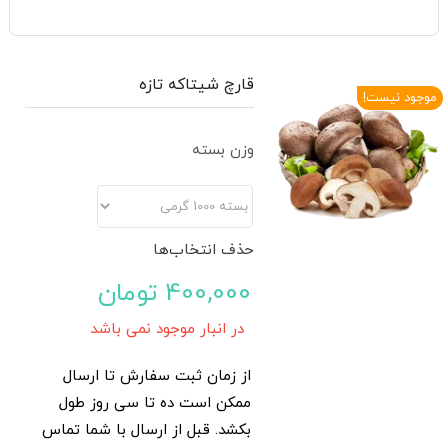
قارچ های دارویی
پودر قارچ های دارویی
قارچ شیتاکه تازه
موجود نیست!
قارچ خشک شده
وزن بسته
قارچ تازه
قارچ شیتاکه تازه
حذف انتخاب‌ها
قارچ گانودرما تازه
400,000
تومان
در انبار موجود نمی باشد
قارچ صدفی رنگی تازه
از زمان ثبت سفارش تا ارسال
قارچ بادام تازه
ممکن است ده تا سی روز طول
بکشد. قبل از ارسال با شما تماس