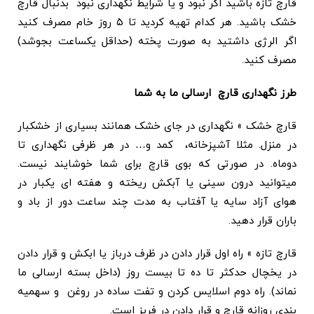
قارچ تازه باشید اگر نبود و یا شرایط نگهداری نبود بدنبال قارچ
خشک باشید. هر کدام تهیه کردید تا ۵ روز خام مصرف کنید
اگر الرژی داشتید به صورت پخته (حداقل یکساعت بجوشد)
مصرف کنید.
طرز نگهداری قارچ ارسالی ما به شما
قارچ خشک » نگهداری در جای خشک همانند بسیاری از خشکبار
در منزل. مثلا آشپزخانه، کمد و… در هر ظرفی نگهداری تا
دوماه. در صورتی که بوی قارچ برای شما خوشایند نیست.
میتوانید درون سینی یا آبکش ریخته و هفته ای یکبار در
هوای آزاد سایه یا آفتاب به مدت چند ساعت دور از باد و
باران قرار دهید.
قارچ تازه » راه اول قرار دادن در ظرف درباز یا ابکش و قرار دادن
در یخچال حدکثر تا ده تا بیست روز (داخل بسته ارسالی ما
نماند). راه دوم اسلایس کردن و تفت ساده در روغن و سهمیه
بندی روزانه قارچ و قرار دادن در فریز است.