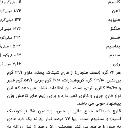
کلسیم
۱۱
(۱٪)
میلی‌گرم
آهن
۱٫۷۲
میلی‌گرم
منیزیم
۱۳۲
)
میلی‌گرم
منگنز
۱٫۱۷۶
میلی‌گر
فسفر
۲۹۴
میلی‌گرم
پتاسیم
۱٬۵۳۴
میلی‌گ
سدیم
۱۳
(۱٪)
میلی‌گرم
روی
۷٫۶۶
میلی‌گر
هر 72 گرم (نصف فنجان) از قارچ شیتاکه پخته، دارای 13/1 گرم
پروتئین، 43/10 گرم کربوهیدرات، 16/0 گرم چربی، 52/1 گرم فیبر
و 40/60 کالری انرژی است. این اطلاعات نشان می دهد که این
نوع قارچ چربی و کالری کمی دارد و برای رژیم های کاهش وزن
پیشنهاد خوبی می باشد.
قارچ شیتاکه منبع عالی از مس، ویتامین B5 (پانتوتنیک
اسید) و سلنیوم است. زیرا 72 درصد نیاز روزانه یک فرد عادی
به مس را فراهم می کند. همچنین 52 درصد از نیاز روزانه به