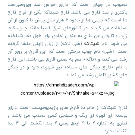
محبوب در جهان است که دارای خواص ضد ویروسی،ضد
باکتری و ضد قارچ می باشد. قارچ شیتاکه یکی از انواع قارچ
ها است که چینی ها از حدود 6 هزار سال پیش تا کنون از آن
استفاده می کردند. در کشورهای شرق آسیا مانند چین، کره،
ژاپن و تایوان این قارچ به عنوان نمادی برای طول عمر شناخته
می شود. نام
شیتاکه
(شی تاکه) از زبان ژاپنی منشا گرفته
است. «شی» نام چوب درختی است که این قارچ بر روی آن
رشد می کند؛ و «تاکه» هم به معنی قارچ می باشد. این قارچ
با نام «قارچ جنگل های سیاه» نیز شهرت دارد و در جنگل
های کشور آلمان رشد می نماید.
قارچ شیتاکه از خانواده قارچ های بازیدیومیست است. دارای
پوسته ای قهوه ای رنگ و سطحی کمی محدب می باشد و
قطری به اندازه ۲ تا ۴ اینچ یعنی ۲ بند انگشت الی ۴ بند
انگشت دارد.