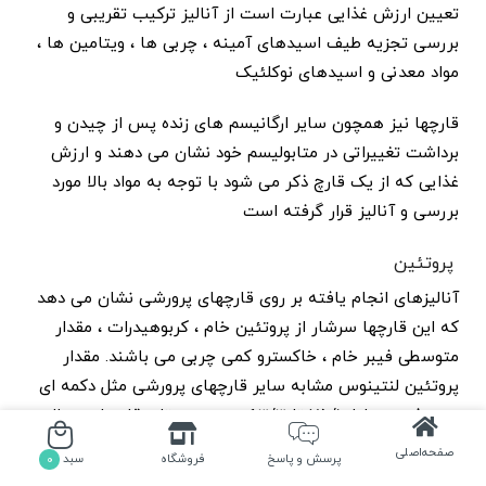
تعیین ارزش غذایی عبارت است از آنالیز ترکیب تقریبی و
بررسی تجزیه طیف اسیدهای آمینه ، چربی ها ، ویتامین ها ،
مواد معدنی و اسیدهای نوکلئیک
قارچها نیز همچون سایر ارگانیسم های زنده پس از چیدن و
برداشت تغییراتی در متابولیسم خود نشان می دهند و ارزش
غذایی که از یک قارچ ذکر می شود با توجه به مواد بالا مورد
بررسی و آنالیز قرار گرفته است
پروتئین
آنالیزهای انجام یافته بر روی قارچهای پرورشی نشان می دهد
که این قارچها سرشار از پروتئین خام ، کربوهیدرات ، مقدار
متوسطی فیبر خام ، خاکسترو کمی چربی می باشند. مقدار
پروتئین لنتینوس مشابه سایر قارچهای پرورشی مثل دکمه ای
و صدفی ، معادل ۷۵/۱ تا ۶۳/۳ درصد وزن تازه قارچ است. البته
مقدار پروتئین گاها تا ۹/۵ درصد نیز افزایش می یابد
صفحه‌اصلی
پرسش و پاسخ
فروشگاه
سبد
0