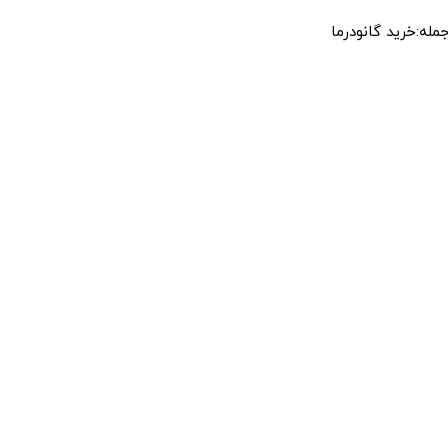
له:خرید گانودرما