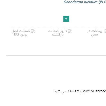
Ganoderma lucidum
(W.C