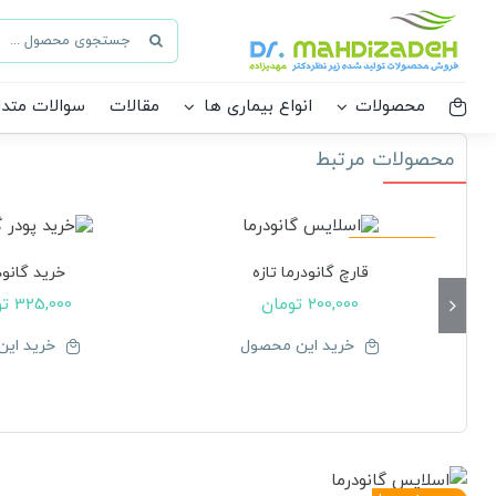
Ski
جستجو
t
برای:
conten
محصولات
انواع بیماری ها
مقالات
سوالات متدا
محصولات مرتبط
موجود نیست!
قارچ گانودرما تازه
خرید گانود
200,000
تومان
325,000
تو
خرید این محصول
خرید ای