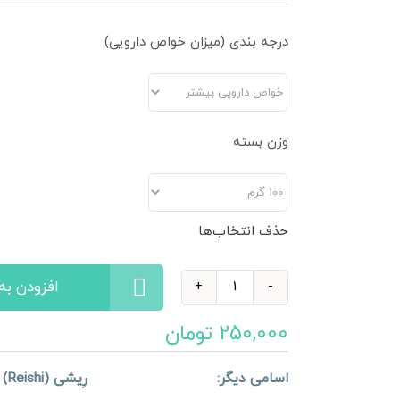
درجه بندی (میزان خواص دارویی)
وزن بسته
حذف انتخاب‌ها
اسلایس
قارچ
250,000
تومان
گانودرما
عدد
اسامی دیگر: رِیشی (
Reishi
) 