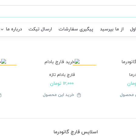
ول
از ما بپرسید
پیگیری سفارشات
ارسال تیکت
درباره ما
موجود نیست!
موجود نیس
رما
قارچ بادام تازه
مان
12,000
تومان
ن محصول
خرید این محصول
اسلایس قارچ گانودرما