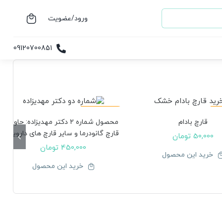
ورود/عضویت
09120700851
ت!
موجود نیست!
قارچ بادام
محصول شماره ۲ دکتر مهدیزاده: حاوی
قارچ گانودرما و سایر قارچ های دارویی
50,000
تومان
450,000
تومان
خرید این محصول
خرید این محصول