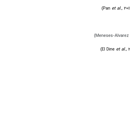
et al.
, 20
et al.
, 