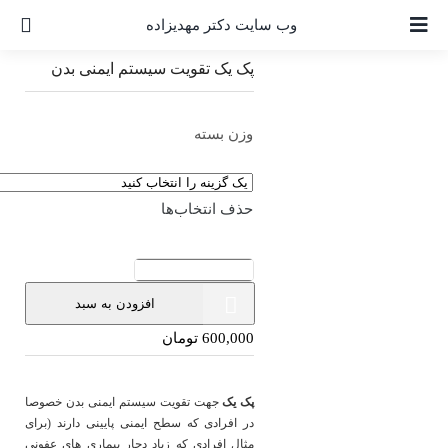
Ski
وب سایت دکتر مهدیزاده
t
conten
پک یک تقویت سیستم ایمنی بدن
وزن بسته
حذف انتخاب‌ها
پک
افزودن به سبد
یک
تقویت
600,000
تومان
سیستم
ایمنی
پک یک
جهت تقویت سیستم ایمنی بدن خصوصا
بدن
در افرادی که سطح ایمنی پایینی دارند (برای
عدد
مثال افرادی که زیاد دچار بیماری های عفونی