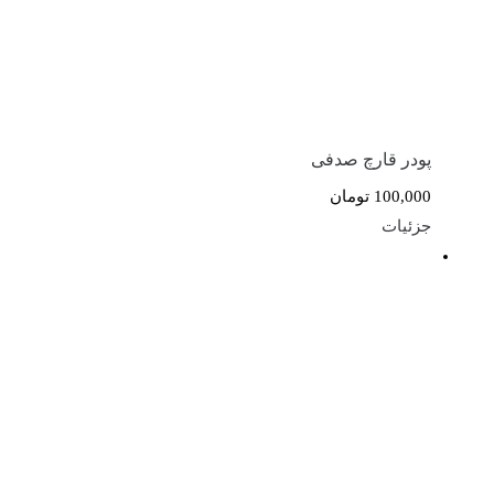
پودر قارچ صدفی
100,000
تومان
جزئیات