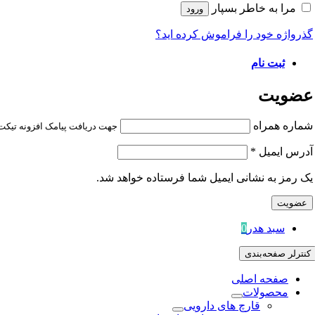
مرا به خاطر بسپار
ورود
گذرواژه خود را فراموش کرده اید؟
ثبت نام
عضویت
شماره همراه
جهت دریافت پیامک افزونه تیکت ش
آدرس ایمیل
*
یک رمز به نشانی ایمیل شما فرستاده خواهد شد.
عضویت
سبد هدر
0
کنترلر صفحه‌بندی
صفحه اصلی
محصولات
قارچ های دارویی