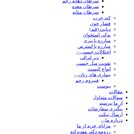
سرطان دهانه رحم
سرطان معده
سرطان مثانه
کبد چرب
فشار خون
دیابت (قند)
پوکی استخوان
مبارزه با پیری
مبارزه با استرس
اختلالات جنسی
دیر انزالی
تقویت میل جنسی
انواع کیست
بیماری های زنان
فیبروم رحم
یبوست
مقالات
سوالات متداول
از ما بپرسید
پیگیری سفارشات
ارسال تیکت
درباره ما
مزایای خرید از ما
رزومه دکتر مهدیزاده