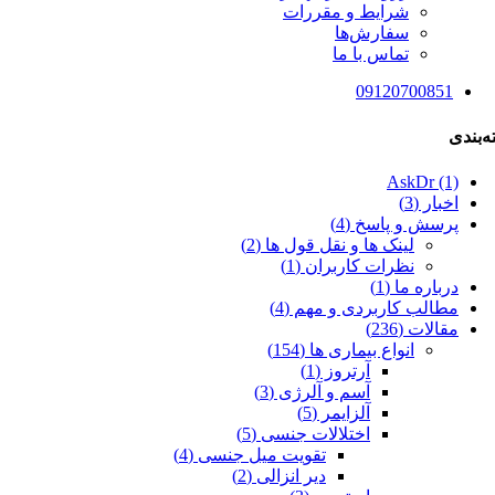
شرایط و مقررات
سفارش‌ها
تماس با ما
09120700851
‌بندی
AskDr (1)
اخبار (3)
پرسش و پاسخ (4)
لینک ها و نقل قول ها (2)
نظرات کاربران (1)
درباره ما (1)
مطالب کاربردی و مهم (4)
مقالات (236)
انواع بیماری ها (154)
آرتروز (1)
آسم و آلرژی (3)
آلزایمر (5)
اختلالات جنسی (5)
تقویت میل جنسی (4)
دیر انزالی (2)