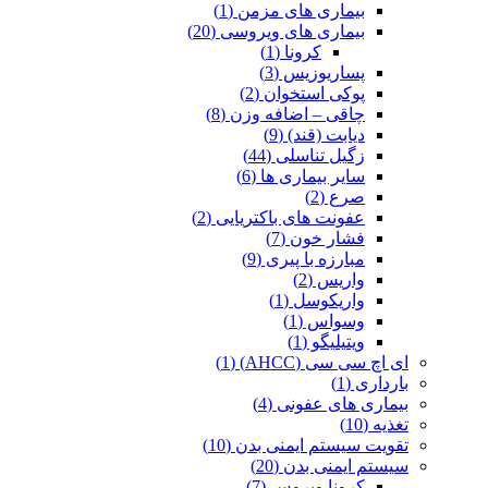
بیماری های مزمن (1)
بیماری های ویروسی (20)
کرونا (1)
پساریوزیس (3)
پوکی استخوان (2)
چاقی – اضافه وزن (8)
دیابت (قند) (9)
زگیل تناسلی (44)
سایر بیماری ها (6)
صرع (2)
عفونت های باکتریایی (2)
فشار خون (7)
مبارزه با پیری (9)
واریس (2)
واریکوسل (1)
وسواس (1)
ویتیلیگو (1)
ای اچ سی سی (AHCC) (1)
بارداری (1)
بیماری های عفونی (4)
تغذیه (10)
تقویت سیستم ایمنی بدن (10)
سیستم ایمنی بدن (20)
کرونا ویروس (7)