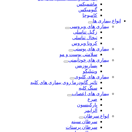
ماشمیکس
گنومیکس
کامبوچا
انواع بیماری ها
بیماری های ویروسی
زگیل تناسلی
تبخال تناسلی
کرونا ویروس
بیماری های پوستی
سلامتی پوست و مو
بیماری های خودایمنی
پساریوزیس
ویتیلیگو
بیماری های کلیوی
تاثیر گانودرما روی بیماری های کلیه
سنگ کلیه
بیماری های اعصاب
صرع
پارکینسون
آلزایمر
انواع سرطان
سرطان سینه
سرطان پرستات