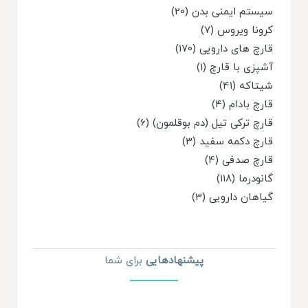
سیستم ایمنی بدن (20)
کرونا ویروس (7)
قارچ های دارویی (170)
آشپزی با قارچ (1)
شیتاکه (41)
قارچ بادام (4)
قارچ ترکی تیل (دم بوقلمون) (6)
قارچ دکمه سفید (3)
قارچ صدفی (4)
گانودرما (118)
گیاهان دارویی (3)
پیشنهاد‌هایی
برای شما