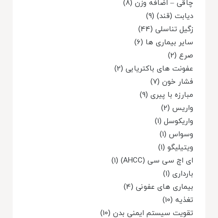
چاقی – اضافه وزن (8)
دیابت (قند) (9)
زگیل تناسلی (44)
سایر بیماری ها (6)
صرع (2)
عفونت های باکتریایی (2)
فشار خون (7)
مبارزه با پیری (9)
واریس (2)
واریکوسل (1)
وسواس (1)
ویتیلیگو (1)
ای اچ سی سی (AHCC) (1)
بارداری (1)
بیماری های عفونی (4)
تغذیه (10)
تقویت سیستم ایمنی بدن (10)