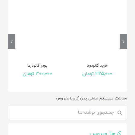
خرید گانودرما
پودر گانودرما
325,000
تومان
300,000
تومان
مقالات
سیستم ایمنی بدن
کرونا ویروس
جستجو
برای:
کرونا ویروس