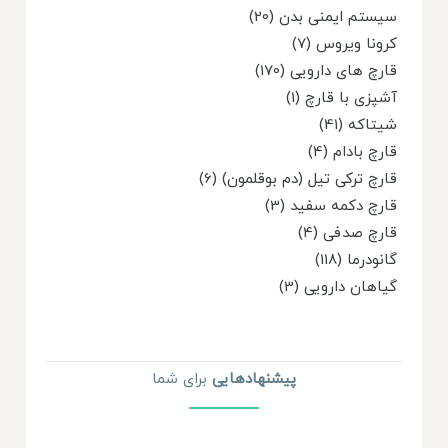
سیستم ایمنی بدن (20)
کرونا ویروس (7)
قارچ های دارویی (170)
آشپزی با قارچ (1)
شیتاکه (41)
قارچ بادام (4)
قارچ ترکی تیل (دم بوقلمون) (6)
قارچ دکمه سفید (3)
قارچ صدفی (4)
گانودرما (118)
گیاهان دارویی (3)
پیشنهاد‌هایی
برای شما