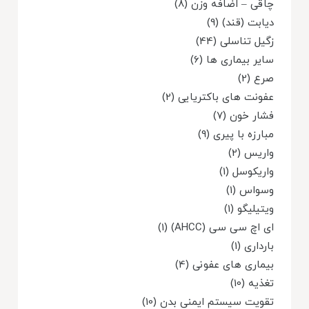
چاقی – اضافه وزن (8)
دیابت (قند) (9)
زگیل تناسلی (44)
سایر بیماری ها (6)
صرع (2)
عفونت های باکتریایی (2)
فشار خون (7)
مبارزه با پیری (9)
واریس (2)
واریکوسل (1)
وسواس (1)
ویتیلیگو (1)
ای اچ سی سی (AHCC) (1)
بارداری (1)
بیماری های عفونی (4)
تغذیه (10)
تقویت سیستم ایمنی بدن (10)