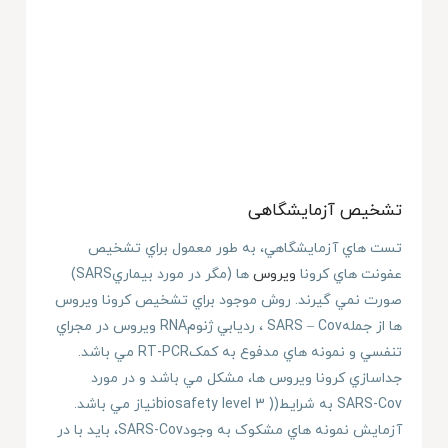
تشخيص آزمايشگاهی
تست هاي آزمايشگاهي، به طور معمول براي تشخيص
عفونت هاي کرونا
ويروس
ها (مگر در مورد بيماريSARS)
صورت نمي گيرند. روش موجود براي تشخيص کرونا ويروس
ها از جملهSARS – Cov ، رديابي ژنومRNA ويروس در مجراي
تنفسي و نمونه هاي مدفوع به کمکRT-PCR مي باشد.
جداسازي کرونا ويروس ها، مشکل مي باشد و در مورد
SARS-Cov به شرايط(( biosafety level 3نياز مي باشد.
آزمايش نمونه هاي مشکوک به وجودSARS-Cov، بايد با در