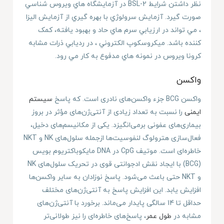
نظر داشتن شرايط BSL-2 در آزمايشگاه هاي ويروس شناسي
صورت گيرد. آزمايش سرولوژي با بهره گيري از آزمايش اليزا
، مي تواند در ارزيابي سرم هاي حاد و بهبود يافته، کمک
کننده باشد. ميکروسکوپ الکتروني ، در رديابي ذرات مشابه
کرونا ويروس در نمونه هاي مدفوع به کار مي رود.
واکسن
واکسن BCG جزء واکسن‌های نادری است. که پاسخ
سیستم
ایمنی
را نسبت به تعداد زیادی از آنتی‌ژن‌های مؤثر در بروز
بیماری‌های عفونی برمی‌انگیزد. یکی از مکانیسم‌های دخیل،
فعال‌سازی هترولوگ لنفوسیت‌ها ازجمله سلول‌های NK و NKT
خاطره‌ای است. موتیف CpG در DNA مایکوباکتریوم بویس
(BCG) با ایجاد نقش ادجوانتی قوی در تحریک سلول‌های NK
و NKT حتی باعث می‌شود. پاسخ نوزادان به سایر واکسن‌ها
افزایش یابد. این افزایش پاسخ به آنتی‌ژن‌های مختلف
حداقل تا 14 سالگی پایدار می‌ماند. برخورد با آنتی‌ژن‌های
مشابه در
طول عمر
، پاسخ‌های خاطره‌ای را نیز طولانی‌تر