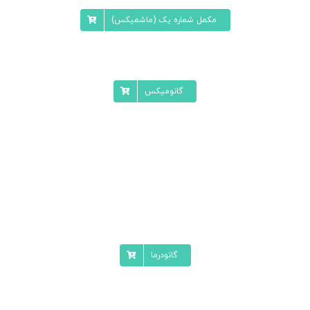
مکمل شماره یک (ماشمیکس)
گانومیکس
گانودرما