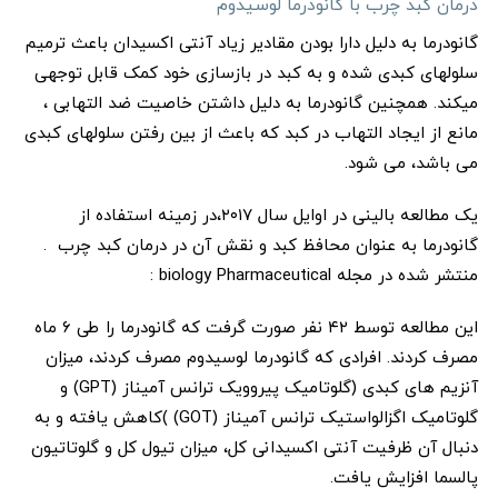
درمان کبد چرب با گانودرما لوسیدوم
گانودرما به دلیل دارا بودن مقادیر زیاد آنتی اکسیدان باعث ترمیم
سلولهای کبدی شده و به کبد در بازسازی خود کمک قابل توجهی
میکند. همچنین گانودرما به دلیل داشتن خاصیت ضد التهابی ،
مانع از ایجاد التهاب در کبد که باعث از بین رفتن سلولهای کبدی
می باشد، می شود.
یک مطالعه بالینی در اوایل سال ۲۰۱۷،در زمینه استفاده از
گانودرما به عنوان محافظ کبد و نقش آن در درمان کبد چرب .
منتشر شده در مجله biology Pharmaceutical :
این مطالعه توسط ۴۲ نفر صورت گرفت که گانودرما را طی ۶ ماه
مصرف کردند. افرادی که گانودرما لوسیدوم مصرف کردند، میزان
آنزیم های کبدی (گلوتامیک پیروویک ترانس آمیناز (GPT) و
گلوتامیک اگزالواستیک ترانس آمیناز (GOT) )کاهش یافته و به
دنبال آن ظرفیت آنتی اکسیدانی کل، میزان تیول کل و گلوتاتیون
پالسما افزایش یافت.