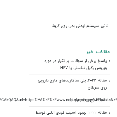
تاثیر سیستم ایمنی بدن روی کرونا
مقالات اخیر
پاسخ برخی از سوالات پر تکرار در مورد
ویروس زگیل تناسلی یا HPV
مقاله ۲۰۲۳: پلی ساکاریدهای قارچ دارویی
روی سرطان
تاثیر قارچ روی ویروس
oECAkQAQ&url=https%3A%2F%2Fwww.ncbi.nlm.nih.gov%2Fbooks
مقاله ۲۰۲۲: بهبود آسیب کبدی الکلی توسط