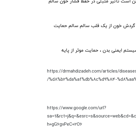
کن است تأثیر مثبتی در حفظ فشار خون سالم
 گردش خون از یک قلب سالم سالم حمایت
یستم ایمنی بدن ، حمایت موثر از پایه
https://drmahdizadeh.com/articles/dis
%d8%b2%da%af%db%8c%d9%84-%d8%aa%
https://www.google.com/url?
sa=t&rct=j&q=&esrc=s&source=web&cd=
h0gG6gvPeC02O6