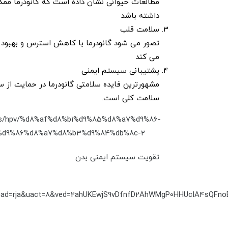
مطالعات حیوانی نشان داده است که گانودرما مم
داشته باشد
سلامت قلب
تصور می شود گانودرما با کاهش استرس و بهبود
می کند
پشتیبانی سیستم ایمنی
مشهورترین فایده سلامتی گانودرما در حمایت از س
سلامت کلی است.
eases/hpv/%d8%af%d8%b1%d9%85%d8%a7%d9%86-
d9%86%d8%a7%d8%b3%d9%84%db%8c-2/
تقویت سیستم ایمنی بدن
&cad=rja&uact=8&ved=2ahUKEwjS9vDfnfD2AhWMgP0HHUcIA4sQFn