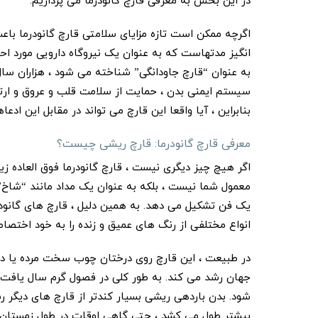
در این بخش به معرفی قارچ گانودرما می پردازیم:
اگرچه ممکن است تازه مزایای سلامتی قارچ گانودرما با
انگیز مدتهاست که به عنوان یک نیروگاه دارویی مورد اح
به عنوان “قارچ جاودانگی” شناخته می شود ، هزاران سا
سیستم ایمنی بدن ، حمایت از سلامت قلب و عروق و ارتقا
بنابراین ، آیا واقعا این قارچ می تواند در مقابل این ادع
معرفی قارچ گانودرما: قارچ ریشی چیست؟
اگر هیچ چیز دیگری نیست ، قارچ گانودرما فوق العاده زی
معمول شما نیست ، بلکه به عنوان یک مداد مانند “شاخ”
یک فن تشکیل می دهد. به همین دلیل ، قارچ های گانودر
انواع مختلفی از رنگ های عمیق و زنده را به خود اختصا
در طبیعت ، این قارچ روی درختان چوب سخت مرده یا در 
جهان رشد می کند. به طور کلی در فصول گرم سال یافت می
شود. بدن باردهی ریشی بسیار کندتر از قارچ های دیگر ر
بیشتر طول می کشد ، حتی گاهی اوقات در طول زمستان ر