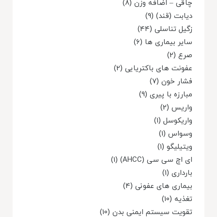
چاقی – اضافه وزن (8)
دیابت (قند) (9)
زگیل تناسلی (44)
سایر بیماری ها (6)
صرع (2)
عفونت های باکتریایی (2)
فشار خون (7)
مبارزه با پیری (9)
واریس (2)
واریکوسل (1)
وسواس (1)
ویتیلیگو (1)
ای اچ سی سی (AHCC) (1)
بارداری (1)
بیماری های عفونی (4)
تغذیه (10)
تقویت سیستم ایمنی بدن (10)