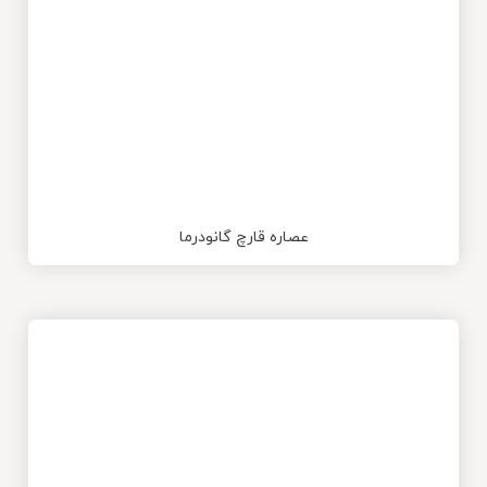
عصاره قارچ گانودرما