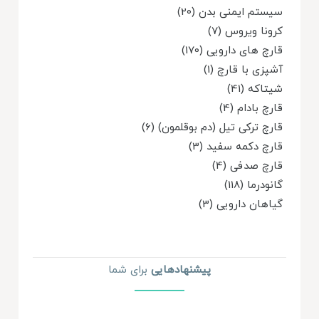
سیستم ایمنی بدن (20)
کرونا ویروس (7)
قارچ های دارویی (170)
آشپزی با قارچ (1)
شیتاکه (41)
قارچ بادام (4)
قارچ ترکی تیل (دم بوقلمون) (6)
قارچ دکمه سفید (3)
قارچ صدفی (4)
گانودرما (118)
گیاهان دارویی (3)
پیشنهاد‌هایی
برای شما