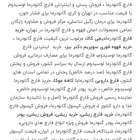
قارچ گانودرما
،
فروش پستی و اینترنتی قارچ گانودرما لوسیدوم
با قیمت مناسب در تهران و کرج
،
گانودرما برای فشار خون،
گانودرما برای درمان زگیل تناسلی
،
مرکز فروش و مشاوره رایگان
تمامی محصولات اصلی قهوه و قارچ گانودرما در تهران
، خرید
قارچ
گانودرما
دیجی کالا،
مرغوب ترین کیفیت قارچ گانودرما
،‌
خرید قهوه فوری سوپریم دکتر بیز،
خرید اینترنتی قارچ
گانودرما لوسیدوم
،
قارچ گانودرما برای مصارف درمانی
،
فروش
قارچ گانودرما لوسیدوم ارسال به سراسر کشور
،
فروش و پخش
قارچ گانودرما (صد درصد خالص) پخش در تمامی استان های
کشور
،‌ قارچ دارویی
گانودرما
با کافه موکا،
خرید قارچ گانودرما
لوسیدوم خالص
،
خرید پودر قارچ گانودرما لوسیدوم خالص
،‌
نماینده رسمی فروش قارچ گانودرما (اصل و با تائیدیه سازمان
غذا و دارو کشور )
،
فروش کپسول گانودرما
،
فروش کپسول قارچ
گانودرما
، خرید قارچ ریشی، خرید ریشی،‌ فروش ریشی، پودر
گانودرما
،
پودر گنودرما فروش ویژه انواع قارچ های دارویی
،
گانودرما
،
شیتاکه
،
قیمت قارچ گانودرما در ایران
،
قیمت کپسول
قارچ گانودرما
،‌
فروش عصاره گانودرما
.
پودر گانودرما
،
اسلایس