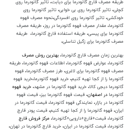
طریقه مصرف قارچ گانودرما برای دیابت
،‌
تاثیر گانودرما روی
کچلی
،
تاثیر گانودرما روی بی خوابی
،‌
تاثیر گانودرما روی
خودکشی
،
تاثیر گانودرما روی افسردگی
،
نحوه مصرف قهوه
گانودرما
،‌
مقدار مصرف قهوه گانودرما در روز
،‌
طریقه مصرف
گانودرما برای پیسی
،‌
طريقه استفاده قارچ گانودرما
،‌
طریقه
مصرف گانودرما برای زگیل تناسلی
،
بهترین زمان مصرف قارچ گانودرما
،‌ بهترین روش مصرف
گانودرما
،‌
عوارض قهوه گانودرما
،‌
اطلاعات قهوه گانودرما
،‌
طریقه
مصرف قهوه گانودرما برای لاغری
،‌
طرز مصرف گانودرما
،
قهوه
گانودرما را از کجا تهیه کنیم
،
خرید قهوه گانودرما
،
خرید قهوه
گانودرما دیجی کالا
،‌
خرید قهوه گانودرما در مشهد
،‌ خرید قهوه
گانودرما
در اصفهان،
قیمت قهوه گانودرما بیز
،‌
قیمت قهوه
گانودرما در بازار
،‌
نمایندگی قهوه گانودرما
،
قیمت گانودرما در
ایران
،‌
قهوه گانودرما را از کجا تهیه کنیم
،‌
قیمت پودر قارچ
گانودرما
،‌
قیمت+قارچ+دارویی+گانودرما
،‌ مرکز فروش قارچ
گانودرما
،‌
قیمت گانودرما در ایران
،‌
خرید قارچ گانودرما در تهران
،‌