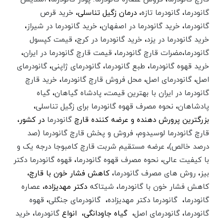
گانودرما
،
گانودرما تازه
، درمان زگیل تناسلی،
خرید قرص
گانودرما
،
خرید گانودرما در اصفهان
،
خرید گانودرما در شیراز
،
خرید گانودرما در یزد
،
خرید گانودرما در کرج
،
قیمت کپسول
گانودرما
،‌
مضرات قارچ گانودرما
،‌
قیمت قارچ گانودرما در ایران
،
خرید قهوه گانودرما
،
طبع گانودرما
،
گانودرمای ژاپنی
،
گانودرمای
اصل
،
گانودرمای اصل
،
محل فروش قارچ گانودرما
،‌
خرید قارچ
گانودرما در ایران با بهترین قیمت
،‌
پادشاه گیاهان
،
گیاه
پادشاهان
،‌
نحوه مصرف قهوه گانودرما برای زگیل تناسلی
،
بزرگترین پرورش دهنده و عرضه کننده قارچ
گانودرما
در کشور،‌
قارچ گانودرما لوسیدوم، فروش و پخش قارچ گانودرما (صد
درصد خالص)
،‌
عرضه مستقیم شربت قارچ کامبوجا درجه یک و
با کیفیت عالی
،‌
نحوه مصرف قهوه گانودرما
،‌
قهوه گانودرما دکتر
بیز
،
روش های مصرف گانودرما
، کاهش فشار خون با قارچ،‌
کاهش فشار خون با گانودرما
،
شیتاکه
دکتر مهدیزاده،
عصاره
گانودرما
،
گانودرما دکتر مهدیزاده
،
گانودرمای جنگلی
،
قهوه
گانودرما
،
گانودرمای اصل
، گیاه جاودانگی، انواع
گانودرما
،
خرید