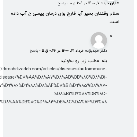
شایان
خرداد 7, 1400 در 1:09 ق.ظ
- پاسخ
سلام وقتتان بخیر آیا قارچ برای درمان پیسی ج آب داده
است
دکتر مهدیزاده
خرداد 21, 1400 در 0:24 ق.ظ
- پاسخ
بله. مطلب زیر رو بخونید.
://drmahdizadeh.com/articles/diseases/autoimmune-
disease/%D8%AA%D8%A7%D8%AB%DB%8C%D8%B1-
7%D9%86%D9%88%D8%AF%D8%B1%D9%85%D8%A7-
%D8%B1%D9%88%DB%8C-
%D8%AA%DB%8C%D9%84%DB%8C%DA%AF%D9%88/