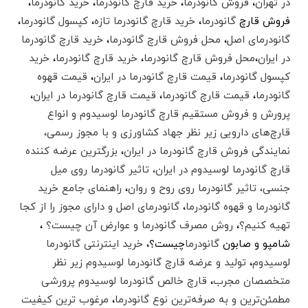
در تهران
،
فروش گانودرما
،
خرید قارچ گانودرما
،
خرید گانودرما
،
فروش قارچ
گانودرما
،‌
خرید قارچ گانودرما تازه
،‌
کپسول گانودرما
،
گانودرمای اصل
،
محل فروش قارچ گانودرما
،‌
خرید قارچ گانودرما
در ایران
،
محل فروش قارچ گانودرما
،‌
خرید قارچ گانودرما
،
خرید
کپسول گانودرما
،‌
قیمت قارچ گانودرما در ایران
،‌
قیمت قهوه
گانودرما
،‌
قیمت قارچ گانودرما
،‌
قیمت قارچ گانودرما در ایران
،‌
پرورش و فروش مستقیم قارچ گانودرما لوسیدوم و انواع
قارچ‌های دارویی زیر نظر جهاد کشاورزی و با مجوز رسمی،
نمایندگی فروش قارچ گانودرما در ایران
،
بزرگترین عرضه کننده
قارچ گانودرما لوسیدوم در ایران، تاثیر گانودرما روی میل
جنسی،‌ تاثیر گانودرما روی روح و روان
،‌
راهنمای جامع خرید
گانودرما و قهوه گانودرما
،
گانودرمای اصل و دارای مجوز را از کجا
تهیه کنیم؟
،
روش مصرف گانودرما و عوارض آن چیست؟
،
شامپو و صابون
گانودرما
چیست؟،
خرید اینترنتی گانودرما
لوسیدوم
،
تولید و عرضه قارچ گانودرما لوسیدوم زیر نظر
متخصصان مجرب
،‌
قارچ خالص گانودرما لوسیدوم پرورشی
مطمئن‌ترین و به صرفه‌ترین نوع گانودرما
،‌
مرغوب ترین کیفیت