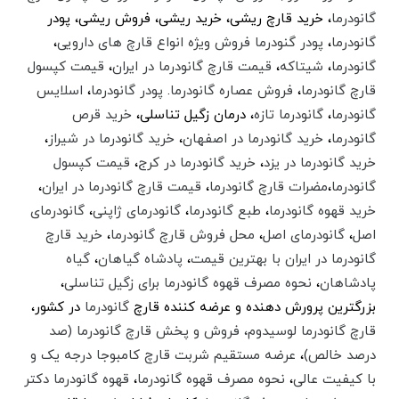
گانودرما
، خرید قارچ ریشی، خرید ریشی،‌ فروش ریشی، پودر
گانودرما
،
پودر گنودرما فروش ویژه انواع قارچ های دارویی
،
گانودرما
،
شیتاکه
،
قیمت قارچ گانودرما در ایران
،
قیمت کپسول
قارچ گانودرما
،‌
فروش عصاره گانودرما
.
پودر گانودرما
،
اسلایس
گانودرما
،
گانودرما تازه
، درمان زگیل تناسلی،
خرید قرص
گانودرما
،
خرید گانودرما در اصفهان
،
خرید گانودرما در شیراز
،
خرید گانودرما در یزد
،
خرید گانودرما در کرج
،
قیمت کپسول
گانودرما
،‌
مضرات قارچ گانودرما
،‌
قیمت قارچ گانودرما در ایران
،
خرید قهوه گانودرما
،
طبع گانودرما
،
گانودرمای ژاپنی
،
گانودرمای
اصل
،
گانودرمای اصل
،
محل فروش قارچ گانودرما
،‌
خرید قارچ
گانودرما در ایران با بهترین قیمت
،‌
پادشاه گیاهان
،
گیاه
پادشاهان
،‌
نحوه مصرف قهوه گانودرما برای زگیل تناسلی
،
بزرگترین پرورش دهنده و عرضه کننده قارچ
گانودرما
در کشور،‌
قارچ گانودرما لوسیدوم، فروش و پخش قارچ گانودرما (صد
درصد خالص)
،‌
عرضه مستقیم شربت قارچ کامبوجا درجه یک و
با کیفیت عالی
،‌
نحوه مصرف قهوه گانودرما
،‌
قهوه گانودرما دکتر