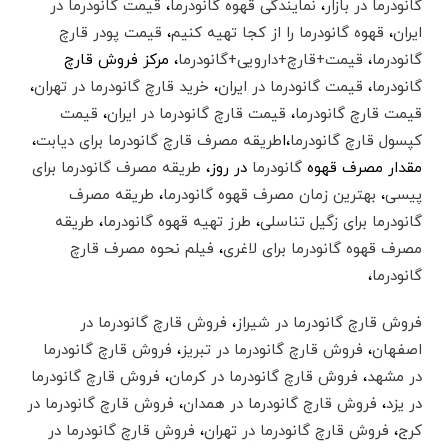
گانودرما در بازار
،‌
نمایندگی قهوه گانودرما
،
قیمت گانودرما در
ایران
،‌
قهوه گانودرما را از کجا تهیه کنیم
،‌
قیمت پودر قارچ
گانودرما
،‌
قیمت+قارچ+دارویی+گانودرما
،‌ مرکز فروش قارچ
گانودرما
،‌
قیمت گانودرما در ایران
،‌
خرید قارچ گانودرما در تهران
،‌
قیمت قارچ گانودرما
،‌
قیمت قارچ گانودرما در ایران
،‌
قیمت
کپسول قارچ گانودرما
،‌ا
طریقه مصرف قارچ گانودرما برای دیابت
،
مقدار مصرف قهوه
گانودرما
در روز،
طریقه مصرف گانودرما برای
پیسی
،
بهترین زمان مصرف قهوه گانودرما
،‌
طریقه مصرف
گانودرما برای زگیل تناسلی
،‌
طرز تهیه قهوه گانودرما
،‌
طریقه
مصرف قهوه گانودرما برای لاغری
،‌
فیلم نحوه مصرف قارچ
گانودرما
،
فروش قارچ گانودرما در شیراز
،
فروش قارچ گانودرما در
اصفهان
،
فروش قارچ گانودرما در تبریز
،
فروش قارچ گانودرما
در مشهد
،
فروش قارچ گانودرما در کرمان
،
فروش قارچ گانودرما
در یزد
،‌
فروش قارچ گانودرما در همدان
،‌
فروش قارچ گانودرما در
کرج
،‌
فروش قارچ گانودرما در تهران
،‌
فروش قارچ گانودرما در