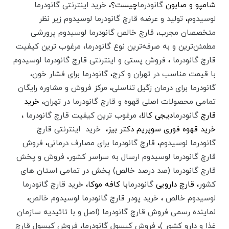
شامپو و صابون
گانودرما
چیست؟،
خرید اینترنتی گانودرما
لوسیدوم
،
تولید و عرضه قارچ گانودرما لوسیدوم زیر نظر
متخصصان مجرب
،‌
قارچ خالص گانودرما لوسیدوم پرورشی
مطمئن‌ترین و به صرفه‌ترین نوع گانودرما
،‌
مرغوب ترین کیفیت
قارچ گانودرما
،
فروش پستی و اینترنتی قارچ گانودرما لوسیدوم
با قیمت مناسب در تهران و کرج
،
گانودرما برای فشار خون،
گانودرما برای درمان زگیل تناسلی
،
مرکز فروش و مشاوره رایگان
تمامی محصولات اصلی قهوه و قارچ گانودرما در تهران
، خرید
قارچ
گانودرما
دیجی کالا،
مرغوب ترین کیفیت قارچ گانودرما
،‌
خرید قهوه فوری سوپریم دکتر بیز،
خرید اینترنتی قارچ
گانودرما لوسیدوم
،
قارچ گانودرما برای مصارف درمانی
،
فروش
قارچ گانودرما لوسیدوم ارسال به سراسر کشور
،
فروش و پخش
قارچ گانودرما (صد درصد خالص) پخش در تمامی استان های
کشور
،‌ قارچ دارویی
گانودرما
با کافه موکا،
خرید قارچ گانودرما
لوسیدوم خالص
،
خرید پودر قارچ گانودرما لوسیدوم خالص
،‌
نماینده رسمی فروش قارچ گانودرما (اصل و با تائیدیه سازمان
غذا و دارو کشور )
،
فروش کپسول گانودرما
،
فروش کپسول قارچ