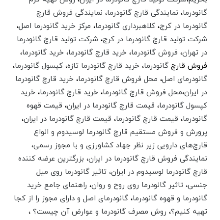
گانودرما
،
نمایندگی قارچ گانودرما
،
نمایندگی فروش قارچ
گانودرما در کرج
،
کلاهبرداری گانودرما
،
مرکز خرید گانودرما اصل
،
شرکت تولید قارچ گانودرما در کرج
،
شرکت تولید قارچ گانودرما
در تهران
،
فروش گانودرما
،
خرید قارچ گانودرما
،
خرید گانودرما
،
فروش قارچ
گانودرما
،‌
خرید قارچ گانودرما تازه
،‌
کپسول گانودرما
،
گانودرمای اصل
،
محل فروش قارچ گانودرما
،‌
خرید قارچ گانودرما
در ایران
،
محل فروش قارچ گانودرما
،‌
خرید قارچ گانودرما
،
خرید
کپسول گانودرما
،‌
قیمت قارچ گانودرما در ایران
،‌
قیمت قهوه
گانودرما
،‌
قیمت قارچ گانودرما
،‌
قیمت قارچ گانودرما در ایران
،‌
پرورش و فروش مستقیم قارچ گانودرما لوسیدوم و انواع
قارچ‌های دارویی زیر نظر جهاد کشاورزی و با مجوز رسمی،
نمایندگی فروش قارچ گانودرما در ایران
،
بزرگترین عرضه کننده
قارچ گانودرما لوسیدوم در ایران، تاثیر گانودرما روی میل
جنسی،‌ تاثیر گانودرما روی روح و روان
،‌
راهنمای جامع خرید
گانودرما و قهوه گانودرما
،
گانودرمای اصل و دارای مجوز را از کجا
تهیه کنیم؟
،
روش مصرف گانودرما و عوارض آن چیست؟
،