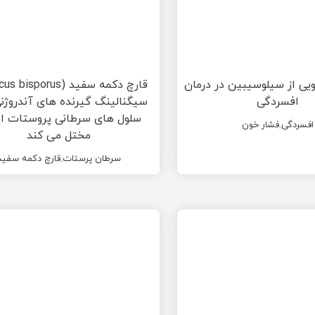
ویی از سیلوسیبین در درمان
افسردگی
سیگنالینگ گیرنده های آندروژنی 
سلول های سرطانی پروستات ا
افسردگی
,
فشار خون
مختل می کند
سرطان پرستات
,
قارچ دکمه سفید
ک دکتر مهدیزاده
میکس)
4
تومان
پودر گانودرما
300,000
تومان