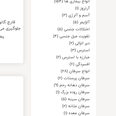
انواع بیماری ها (154)
آرتروز (1)
آسم و آلرژی (3)
قارچ گانو
آلزایمر (5)
جلوگیری می 
اختلالات جنسی (5)
تقویت میل جنسی (4)
چاق
دیر انزالی (2)
استرس (3)
مبارزه با استرس (2)
افسردگی (6)
انواع سرطان (28)
سرطان پرستات (6)
سرطان دهانه رحم (9)
سرطان روده بزرگ (1)
سرطان سینه (5)
سرطان مثانه (2)
سرطان معده (1)