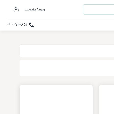
ورود/عضویت
09120700851