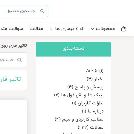
Ski
جستجو
t
برای:
conten
محصولات
انواع بیماری ها
مقالات
سوالات متدا
تاثیر قارچ روی 
دسته‌بندی
جستجو
برای:
AskDr (1)
تاثیر قار
اخبار (3)
پرسش و پاسخ (4)
لینک ها و نقل قول ها (2)
نظرات کاربران (1)
درباره ما (1)
مطالب کاربردی و مهم (4)
مقالات (236)