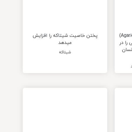
قارچ دکمه سفید (Agaricus bisporus)
پختن خاصیت شیتاکه را افزایش
را در
میدهد
نسان
شیتاکه