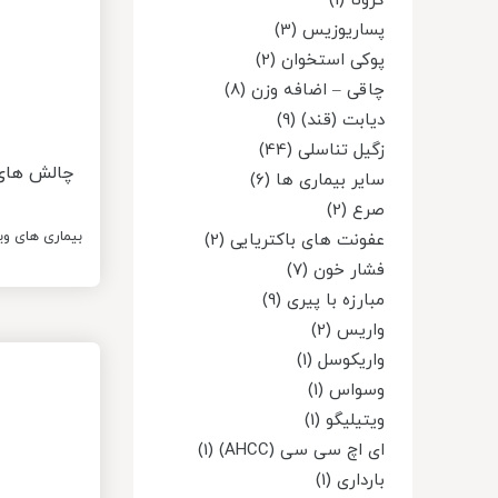
کرونا (1)
پساریوزیس (3)
پوکی استخوان (2)
چاقی – اضافه وزن (8)
دیابت (قند) (9)
زگیل تناسلی (44)
چالش های 
سایر بیماری ها (6)
صرع (2)
بیماری های و
عفونت های باکتریایی (2)
فشار خون (7)
مبارزه با پیری (9)
واریس (2)
واریکوسل (1)
وسواس (1)
ویتیلیگو (1)
ای اچ سی سی (AHCC) (1)
بارداری (1)