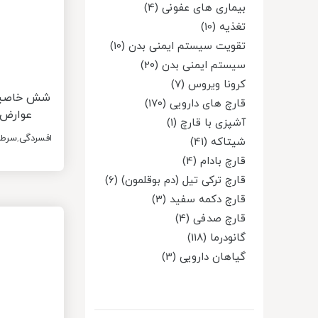
بیماری های عفونی (4)
تغذیه (10)
تقویت سیستم ایمنی بدن (10)
سیستم ایمنی بدن (20)
کرونا ویروس (7)
شش خاصیت ق
قارچ های دارویی (170)
عوارض 
آشپزی با قارچ (1)
افسردگی
,
سرطا
شیتاکه (41)
قارچ بادام (4)
قارچ ترکی تیل (دم بوقلمون) (6)
قارچ دکمه سفید (3)
قارچ صدفی (4)
گانودرما (118)
گیاهان دارویی (3)