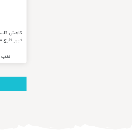
کاهش کلست
فیبر قارچ م
تغذیه
,