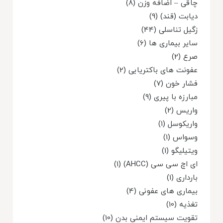
چاقی – اضافه وزن (8)
دیابت (قند) (9)
زگیل تناسلی (44)
سایر بیماری ها (6)
صرع (2)
عفونت های باکتریایی (2)
فشار خون (7)
مبارزه با پیری (9)
واریس (2)
واریکوسل (1)
وسواس (1)
ویتیلیگو (1)
ای اچ سی سی (AHCC) (1)
بارداری (1)
بیماری های عفونی (4)
تغذیه (10)
تقویت سیستم ایمنی بدن (10)