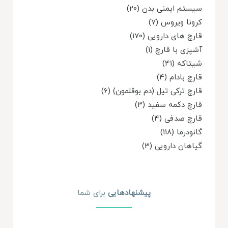
سیستم ایمنی بدن (20)
کرونا ویروس (7)
قارچ های دارویی (170)
آشپزی با قارچ (1)
شیتاکه (41)
قارچ بادام (4)
قارچ ترکی تیل (دم بوقلمون) (6)
قارچ دکمه سفید (3)
قارچ صدفی (4)
گانودرما (118)
گیاهان دارویی (3)
پیشنهاد‌هایی
برای شما