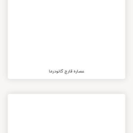
عصاره قارچ گانودرما