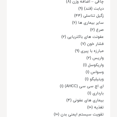
چاقی – اضافه وزن (8)
دیابت (قند) (9)
زگیل تناسلی (44)
سایر بیماری ها (6)
صرع (2)
عفونت های باکتریایی (2)
فشار خون (7)
مبارزه با پیری (9)
واریس (2)
واریکوسل (1)
وسواس (1)
ویتیلیگو (1)
ای اچ سی سی (AHCC) (1)
بارداری (1)
بیماری های عفونی (4)
تغذیه (10)
تقویت سیستم ایمنی بدن (10)