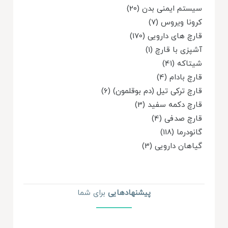
سیستم ایمنی بدن (20)
کرونا ویروس (7)
قارچ های دارویی (170)
آشپزی با قارچ (1)
شیتاکه (41)
قارچ بادام (4)
قارچ ترکی تیل (دم بوقلمون) (6)
قارچ دکمه سفید (3)
قارچ صدفی (4)
گانودرما (118)
گیاهان دارویی (3)
پیشنهاد‌هایی
برای شما