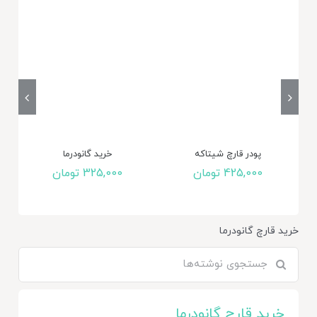
پودر قارچ شیتاکه
خرید گانودرما
425,000
تومان
325,000
تومان
خرید قارچ گانودرما
جستجو
برای:
خرید قارچ گانودرما