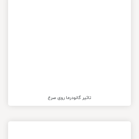
تاثیر گانودرما روی صرع