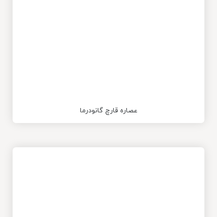
عصاره قارچ گانودرما